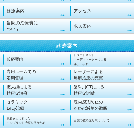
診療案内
アクセス
当院の治療費に
求人案内
ついて
診療案内
トリートメント
診療案内
コーディネーターによる
詳しい説明
専用ルームでの
レーザーによる
定期管理
無痛治療の充実
拡大鏡による
歯科用CTによる
精密な治療
精密な診断
セラミック
院内感染防止の
1day治療
ための滅菌の徹底
患者さまにあった
当院の感染症対策について
インプラント治療を行うために