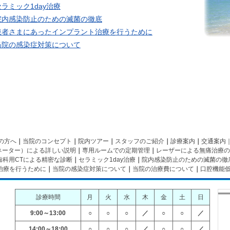
セラミック1day治療
院内感染防止のための滅菌の徹底
患者さまにあったインプラント治療を行うために
当院の感染症対策について
の方へ
｜
当院のコンセプト
｜
院内ツアー
｜
スタッフのご紹介
｜
診療案内
｜
交通案内
ネーター）による詳しい説明
｜
専用ルームでの定期管理
｜
レーザーによる無痛治療の
歯科用CTによる精密な診断
｜
セラミック1day治療
｜
院内感染防止のための滅菌の徹
治療を行うために
｜
当院の感染症対策について
｜
当院の治療費について
｜
口腔機能
診療時間
月
火
水
木
金
土
日
9:00～13:00
○
○
○
／
○
○
／
14:00～18:00
○
○
○
／
○
○
／