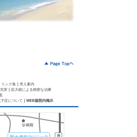
｜
リンク集
｜
求人案内
充実
｜
拡大鏡による精密な治療
底
低下症について
｜
WEB版院内掲示