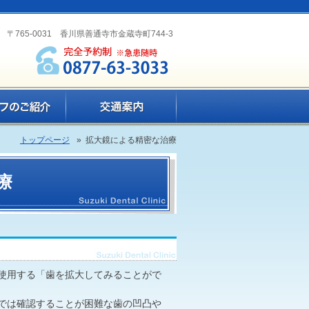
〒765-0031 香川県善通寺市金蔵寺町744-3
トップページ
» 拡大鏡による精密な治療
療
使用する「歯を拡大してみることがで
では確認することが困難な歯の凹凸や